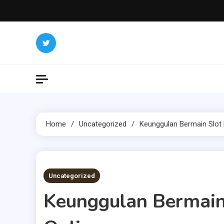
Skip
to
content
Home
Uncategorized
Keunggulan Bermain Slot M
5 MINS READ
Uncategorized
Keunggulan Bermain 