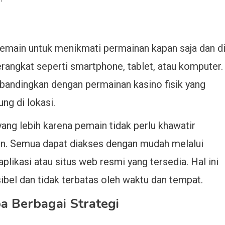
emain untuk menikmati permainan kapan saja dan d
angkat seperti smartphone, tablet, atau komputer.
bandingkan dengan permainan kasino fisik yang
ng di lokasi.
ang lebih karena pemain tidak perlu khawatir
an. Semua dapat diakses dengan mudah melalui
aplikasi atau situs web resmi yang tersedia. Hal ini
bel dan tidak terbatas oleh waktu dan tempat.
 Berbagai Strategi