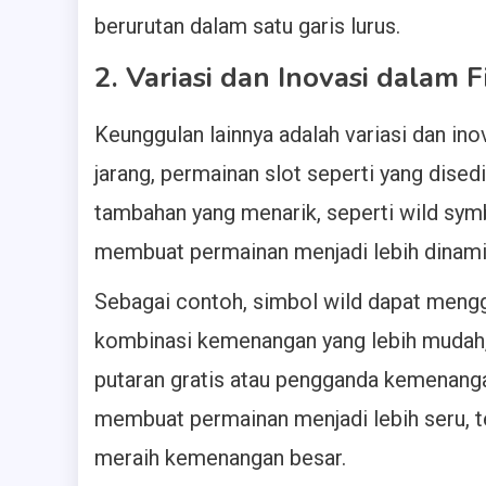
berurutan dalam satu garis lurus.
2.
Variasi dan Inovasi dalam 
Keunggulan lainnya adalah variasi dan inov
jarang, permainan slot seperti yang dised
tambahan yang menarik, seperti wild symbol
membuat permainan menjadi lebih dinami
Sebagai contoh, simbol wild dapat meng
kombinasi kemenangan yang lebih mudah,
putaran gratis atau pengganda kemenanga
membuat permainan menjadi lebih seru, t
meraih kemenangan besar.