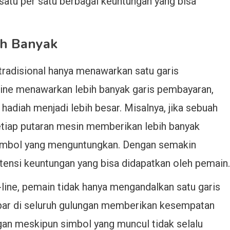
 satu per satu berbagai keuntungan yang bisa
ih Banyak
 tradisional hanya menawarkan satu garis
-line menawarkan lebih banyak garis pembayaran,
adiah menjadi lebih besar. Misalnya, jika sebuah
setiap putaran mesin memberikan lebih banyak
simbol yang menguntungkan. Dengan semakin
otensi keuntungan yang bisa didapatkan oleh pemain.
-line, pemain tidak hanya mengandalkan satu garis
ebar di seluruh gulungan memberikan kesempatan
an meskipun simbol yang muncul tidak selalu