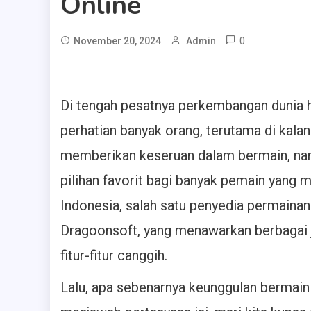
Online
0
November 20, 2024
Admin
Di tengah pesatnya perkembangan dunia hi
perhatian banyak orang, terutama di kala
memberikan keseruan dalam bermain, namu
pilihan favorit bagi banyak pemain yang 
Indonesia, salah satu penyedia permainan
Dragoonsoft, yang menawarkan berbagai j
fitur-fitur canggih.
Lalu, apa sebenarnya keunggulan bermain 