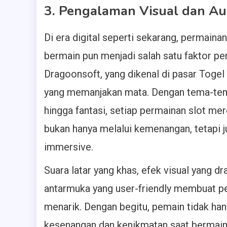
3.
Pengalaman Visual dan A
Di era digital seperti sekarang, permain
bermain pun menjadi salah satu faktor p
Dragoonsoft, yang dikenal di pasar Togel
yang memanjakan mata. Dengan tema-tema
hingga fantasi, setiap permainan slot m
bukan hanya melalui kemenangan, tetapi j
immersive.
Suara latar yang khas, efek visual yang d
antarmuka yang user-friendly membuat pe
menarik. Dengan begitu, pemain tidak han
kesenangan dan kenikmatan saat bermain