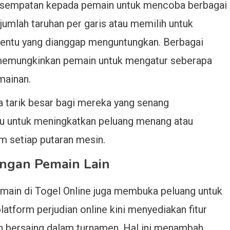
kesempatan kepada pemain untuk mencoba berbagai
jumlah taruhan per garis atau memilih untuk
tentu yang dianggap menguntungkan. Berbagai
ni memungkinkan pemain untuk mengatur seberapa
mainan.
aya tarik besar bagi mereka yang senang
tu untuk meningkatkan peluang menang atau
m setiap putaran mesin.
engan Pemain Lain
rmain di Togel Online juga membuka peluang untuk
latform perjudian online kini menyediakan fitur
kan bersaing dalam turnamen. Hal ini menambah