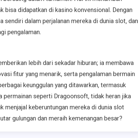
k bisa didapatkan di kasino konvensional. Dengan
 sendiri dalam perjalanan mereka di dunia slot, dan
agi pengalaman.
memberikan lebih dari sekadar hiburan; ia membawa
vasi fitur yang menarik, serta pengalaman bermain
berbagai keunggulan yang ditawarkan, termasuk
 permainan seperti Dragoonsoft, tidak heran jika
k menjajal keberuntungan mereka di dunia slot
mutar gulungan dan meraih kemenangan besar?