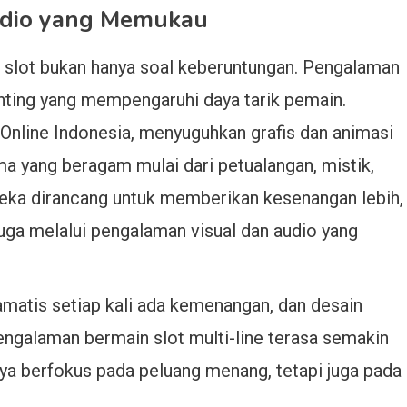
udio yang Memukau
an slot bukan hanya soal keberuntungan. Pengalaman
enting yang mempengaruhi daya tarik pemain.
 Online Indonesia, menyuguhkan grafis dan animasi
 yang beragam mulai dari petualangan, mistik,
ereka dirancang untuk memberikan kesenangan lebih,
uga melalui pengalaman visual dan audio yang
ramatis setiap kali ada kemenangan, dan desain
ngalaman bermain slot multi-line terasa semakin
ya berfokus pada peluang menang, tetapi juga pada
.