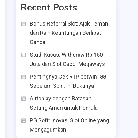
Recent Posts
Bonus Referral Slot: Ajak Teman
dan Raih Keuntungan Berlipat
Ganda
Studi Kasus: Withdraw Rp 150
Juta dari Slot Gacor Megaways
Pentingnya Cek RTP betwin188
Sebelum Spin, Ini Buktinya!
Autoplay dengan Batasan:
Setting Aman untuk Pemula
PG Soft: Inovasi Slot Online yang
Mengagumkan