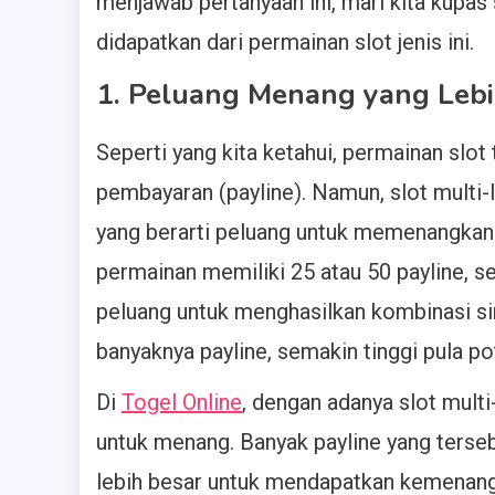
menjawab pertanyaan ini, mari kita kupas
didapatkan dari permainan slot jenis ini.
1.
Peluang Menang yang Leb
Seperti yang kita ketahui, permainan slot
pembayaran (payline). Namun, slot multi
yang berarti peluang untuk memenangkan h
permainan memiliki 25 atau 50 payline, 
peluang untuk menghasilkan kombinasi 
banyaknya payline, semakin tinggi pula p
Di
Togel Online
, dengan adanya slot multi
untuk menang. Banyak payline yang ters
lebih besar untuk mendapatkan kemenang