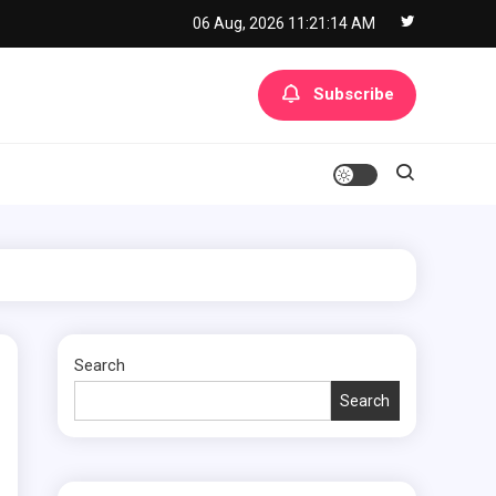
06 Aug, 2026
11:21:15 AM
Subscribe
Search
Search