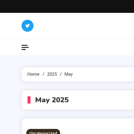
Skip
to
content
Home
2025
May
May 2025
Uncategorized