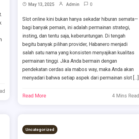
0
May 13, 2025
Admin
.
Slot online kini bukan hanya sekadar hiburan semata—
k
bagi banyak pemain, ini adalah permainan strategi,
insting, dan tentu saja, keberuntungan. Di tengah
h
begitu banyak pilihan provider, Habanero menjadi
salah satu nama yang konsisten menyajikan kualitas
permainan tinggi. Jika Anda bermain dengan
pendekatan cerdas ala mabos way, maka Anda akan
menyadari bahwa setiap aspek dari permainan slot […]
ead
Read More
4 Mins Rea
Uncategorized