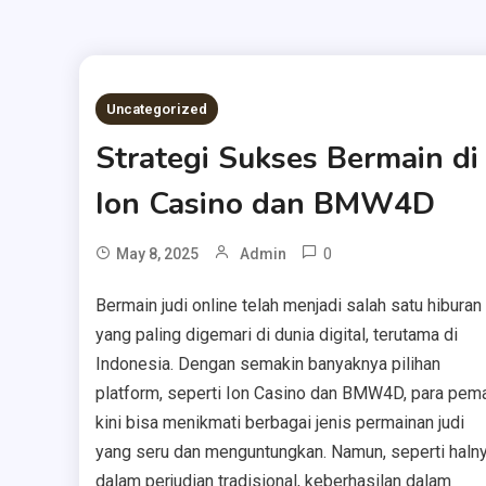
Uncategorized
Strategi Sukses Bermain di
Ion Casino dan BMW4D
0
May 8, 2025
Admin
Bermain judi online telah menjadi salah satu hiburan
yang paling digemari di dunia digital, terutama di
Indonesia. Dengan semakin banyaknya pilihan
platform, seperti Ion Casino dan BMW4D, para pem
kini bisa menikmati berbagai jenis permainan judi
yang seru dan menguntungkan. Namun, seperti haln
dalam perjudian tradisional, keberhasilan dalam