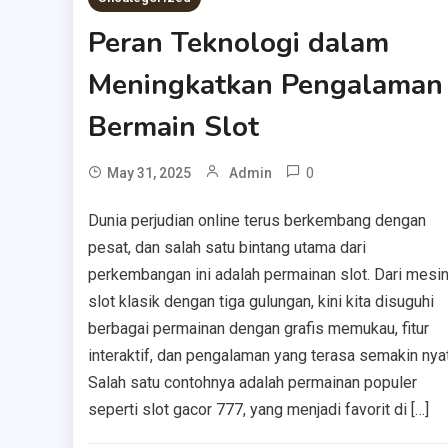
Peran Teknologi dalam
Meningkatkan Pengalaman
Bermain Slot
0
May 31, 2025
Admin
Dunia perjudian online terus berkembang dengan
pesat, dan salah satu bintang utama dari
perkembangan ini adalah permainan slot. Dari mesi
slot klasik dengan tiga gulungan, kini kita disuguhi
berbagai permainan dengan grafis memukau, fitur
interaktif, dan pengalaman yang terasa semakin nyat
Salah satu contohnya adalah permainan populer
seperti slot gacor 777, yang menjadi favorit di […]