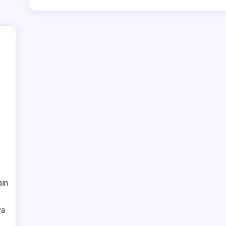
ain
ya