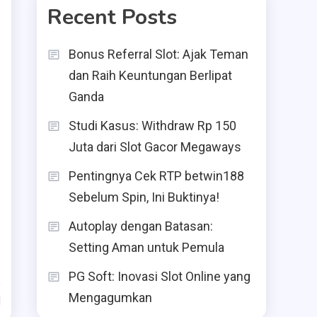
Recent Posts
Bonus Referral Slot: Ajak Teman
dan Raih Keuntungan Berlipat
Ganda
Studi Kasus: Withdraw Rp 150
Juta dari Slot Gacor Megaways
Pentingnya Cek RTP betwin188
Sebelum Spin, Ini Buktinya!
Autoplay dengan Batasan:
,
Setting Aman untuk Pemula
PG Soft: Inovasi Slot Online yang
Mengagumkan
d