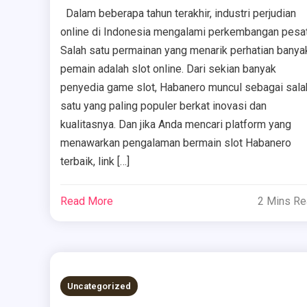
Dalam beberapa tahun terakhir, industri perjudian
online di Indonesia mengalami perkembangan pesat
Salah satu permainan yang menarik perhatian banya
pemain adalah slot online. Dari sekian banyak
penyedia game slot, Habanero muncul sebagai sala
satu yang paling populer berkat inovasi dan
kualitasnya. Dan jika Anda mencari platform yang
menawarkan pengalaman bermain slot Habanero
terbaik, link […]
Read More
2 Mins R
Uncategorized