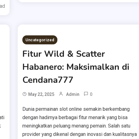
ead
Uncategorized
Fitur Wild & Scatter
Habanero: Maksimalkan di
Cendana777
0
May 22, 2025
Admin
Dunia permainan slot online semakin berkembang
ti
dengan hadirnya berbagai fitur menarik yang bisa
k
meningkatkan peluang menang pemain. Salah satu
provider yang dikenal dengan inovasi dan kualitasnya