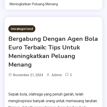
Meningkatkan Peluang Menang
6 MINS READ
Uncategorized
Bergabung Dengan Agen Bola
Euro Terbaik: Tips Untuk
Meningkatkan Peluang
Menang
0
November 21, 2024
Admin
Sepak bola, olahraga yang penuh gairah, telah
menginspirasi banyak orang untuk memasang taruhan.