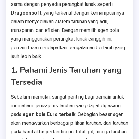
sama dengan penyedia perangkat lunak seperti
Dragoonsoft
, yang terkenal dengan kemampuannya
dalam menyediakan sistem taruhan yang adil,
transparan, dan efisien. Dengan memilih agen bola
yang menggunakan perangkat lunak canggih ini,
pemain bisa mendapatkan pengalaman bertaruh yang
jauh lebih baik.
1. Pahami Jenis Taruhan yang
Tersedia
Sebelum memulai, sangat penting bagi pemain untuk
memahami jenis-jenis taruhan yang dapat dipasang
pada
agen bola Euro terbaik
. Sebagian besar agen
akan menawarkan berbagai pilihan taruhan, dari taruhan
pada hasil akhir pertandingan, total gol, hingga taruhan