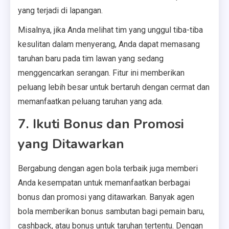
yang terjadi di lapangan.
Misalnya, jika Anda melihat tim yang unggul tiba-tiba
kesulitan dalam menyerang, Anda dapat memasang
taruhan baru pada tim lawan yang sedang
menggencarkan serangan. Fitur ini memberikan
peluang lebih besar untuk bertaruh dengan cermat dan
memanfaatkan peluang taruhan yang ada.
7. Ikuti Bonus dan Promosi
yang Ditawarkan
Bergabung dengan agen bola terbaik juga memberi
Anda kesempatan untuk memanfaatkan berbagai
bonus dan promosi yang ditawarkan. Banyak agen
bola memberikan bonus sambutan bagi pemain baru,
cashback, atau bonus untuk taruhan tertentu. Dengan