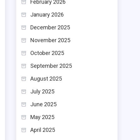
February 2026
January 2026
December 2025
November 2025
October 2025
September 2025
August 2025
July 2025
June 2025
May 2025
April 2025