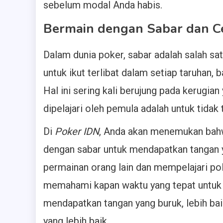
sebelum modal Anda habis.
Bermain dengan Sabar dan C
Dalam dunia poker, sabar adalah salah s
untuk ikut terlibat dalam setiap taruhan
Hal ini sering kali berujung pada kerugian
dipelajari oleh pemula adalah untuk tida
Di
Poker IDN
, Anda akan menemukan bah
dengan sabar untuk mendapatkan tangan 
permainan orang lain dan mempelajari pol
memahami kapan waktu yang tepat untuk
mendapatkan tangan yang buruk, lebih b
yang lebih baik.