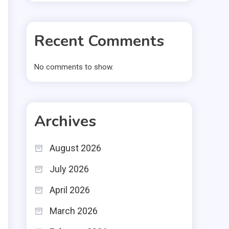
Recent Comments
No comments to show.
Archives
August 2026
July 2026
April 2026
March 2026