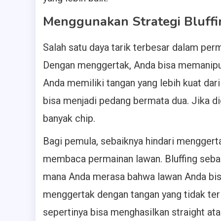
Menggunakan Strategi Bluffi
Salah satu daya tarik terbesar dalam pe
Dengan menggertak, Anda bisa memanipu
Anda memiliki tangan yang lebih kuat dar
bisa menjadi pedang bermata dua. Jika di
banyak chip.
Bagi pemula, sebaiknya hindari menggertak
membaca permainan lawan. Bluffing sebaik
mana Anda merasa bahwa lawan Anda bisa 
menggertak dengan tangan yang tidak terl
sepertinya bisa menghasilkan straight atau