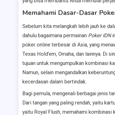
yang bisa membantu Anda memulai perjala
Memahami Dasar-Dasar Poke
Sebelum kita melangkah lebih jauh ke dal
dahulu bagaimana permainan
Poker IDN
i
poker online terbesar di Asia, yang mena
Texas Hold’em, Omaha, dan lainnya. Di s
tujuan untuk mengumpulkan kombinasi kart
Namun, selain mengandalkan keberuntung
kecerdasan dalam bertindak.
Bagi pemula, mengenali berbagai jenis ta
Dari tangan yang paling rendah, yaitu kartu
yaitu Royal Flush, memahami kombinasi ka