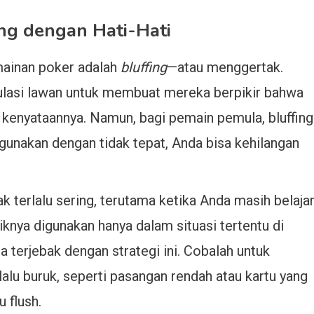
ng dengan Hati-Hati
rmainan poker adalah
bluffing
—atau menggertak.
lasi lawan untuk membuat mereka berpikir bahwa
i kenyataannya. Namun, bagi pemain pemula, bluffing
gunakan dengan tidak tepat, Anda bisa kehilangan
 terlalu sering, terutama ketika Anda masih belaja
nya digunakan hanya dalam situasi tertentu di
terjebak dengan strategi ini. Cobalah untuk
alu buruk, seperti pasangan rendah atau kartu yang
 flush.