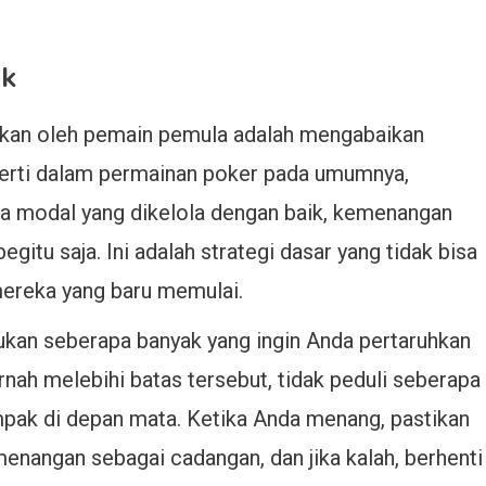
ak
kukan oleh pemain pemula adalah mengabaikan
perti dalam permainan poker pada umumnya,
pa modal yang dikelola dengan baik, kemenangan
gitu saja. Ini adalah strategi dasar yang tidak bisa
mereka yang baru memulai.
ntukan seberapa banyak yang ingin Anda pertaruhkan
rnah melebihi batas tersebut, tidak peduli seberapa
ak di depan mata. Ketika Anda menang, pastikan
menangan sebagai cadangan, dan jika kalah, berhenti