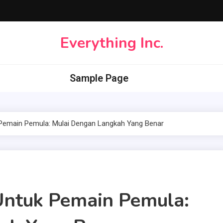
Everything Inc.
Sample Page
 Pemain Pemula: Mulai Dengan Langkah Yang Benar
Untuk Pemain Pemula: