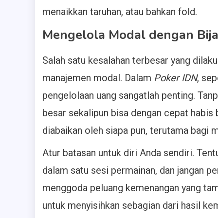
menaikkan taruhan, atau bahkan fold.
Mengelola Modal dengan Bij
Salah satu kesalahan terbesar yang dila
manajemen modal. Dalam
Poker IDN
, se
pengelolaan uang sangatlah penting. Tan
besar sekalipun bisa dengan cepat habis be
diabaikan oleh siapa pun, terutama bagi 
Atur batasan untuk diri Anda sendiri. Te
dalam satu sesi permainan, dan jangan pe
menggoda peluang kemenangan yang tamp
untuk menyisihkan sebagian dari hasil ke