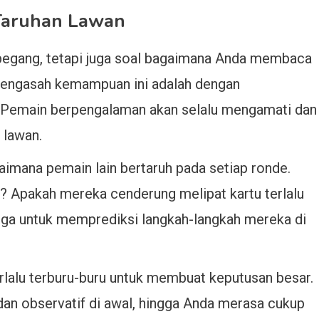
 Taruhan Lawan
 pegang, tetapi juga soal bagaimana Anda membaca
 mengasah kemampuan ini adalah dengan
 Pemain berpengalaman akan selalu mengamati dan
 lawan.
imana pemain lain bertaruh pada setiap ronde.
? Apakah mereka cenderung melipat kartu terlalu
rga untuk memprediksi langkah-langkah mereka di
rlalu terburu-buru untuk membuat keputusan besar.
dan observatif di awal, hingga Anda merasa cukup