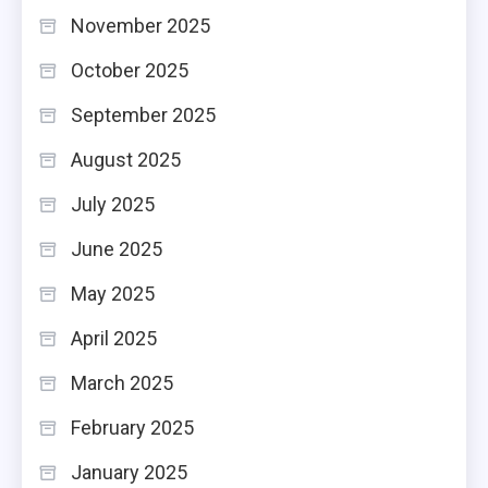
November 2025
October 2025
September 2025
August 2025
July 2025
June 2025
May 2025
April 2025
March 2025
February 2025
January 2025