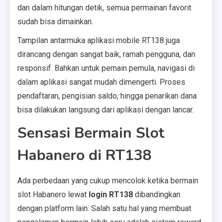
dan dalam hitungan detik, semua permainan favorit
sudah bisa dimainkan.
Tampilan antarmuka aplikasi mobile RT138 juga
dirancang dengan sangat baik, ramah pengguna, dan
responsif. Bahkan untuk pemain pemula, navigasi di
dalam aplikasi sangat mudah dimengerti. Proses
pendaftaran, pengisian saldo, hingga penarikan dana
bisa dilakukan langsung dari aplikasi dengan lancar.
Sensasi Bermain Slot
Habanero di RT138
Ada perbedaan yang cukup mencolok ketika bermain
slot Habanero lewat
login RT138
dibandingkan
dengan platform lain. Salah satu hal yang membuat