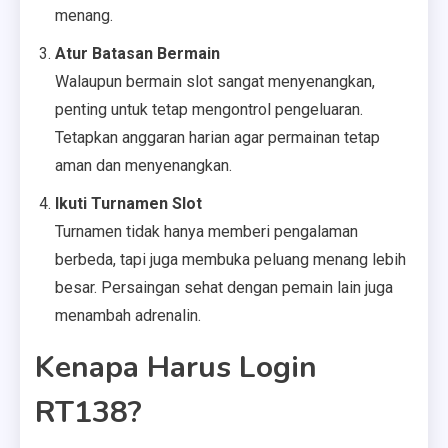
menang.
Atur Batasan Bermain
Walaupun bermain slot sangat menyenangkan,
penting untuk tetap mengontrol pengeluaran.
Tetapkan anggaran harian agar permainan tetap
aman dan menyenangkan.
Ikuti Turnamen Slot
Turnamen tidak hanya memberi pengalaman
berbeda, tapi juga membuka peluang menang lebih
besar. Persaingan sehat dengan pemain lain juga
menambah adrenalin.
Kenapa Harus Login
RT138?