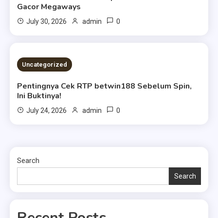
Gacor Megaways
0
July 30, 2026
admin
3 MINS READ
Uncategorized
Pentingnya Cek RTP betwin188 Sebelum Spin,
Ini Buktinya!
0
July 24, 2026
admin
Search
Search
Recent Posts