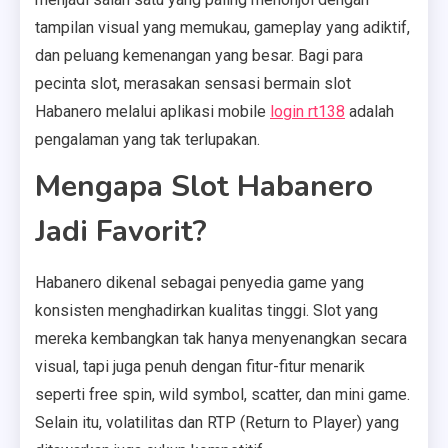
tampilan visual yang memukau, gameplay yang adiktif,
dan peluang kemenangan yang besar. Bagi para
pecinta slot, merasakan sensasi bermain slot
Habanero melalui aplikasi mobile
login rt138
adalah
pengalaman yang tak terlupakan.
Mengapa Slot Habanero
Jadi Favorit?
Habanero dikenal sebagai penyedia game yang
konsisten menghadirkan kualitas tinggi. Slot yang
mereka kembangkan tak hanya menyenangkan secara
visual, tapi juga penuh dengan fitur-fitur menarik
seperti free spin, wild symbol, scatter, dan mini game.
Selain itu, volatilitas dan RTP (Return to Player) yang