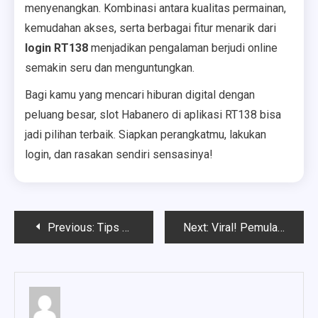
menyenangkan. Kombinasi antara kualitas permainan,
kemudahan akses, serta berbagai fitur menarik dari
login RT138
menjadikan pengalaman berjudi online
semakin seru dan menguntungkan.
Bagi kamu yang mencari hiburan digital dengan
peluang besar, slot Habanero di aplikasi RT138 bisa
jadi pilihan terbaik. Siapkan perangkatmu, lakukan
login, dan rasakan sendiri sensasinya!
Post
Previous:
Tips Hindari Rugi Saat Main Slot Online di Arena899
Next:
Viral! Pemula Slot Gacor WD 50 Juta dari Habanero Cuma Modal 20rb!
navigation