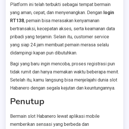
Platform ini telah terbukti sebagai tempat bermain
yang aman, cepat, dan menyenangkan. Dengan
login
RT138
, pemain bisa merasakan kenyamanan
bertransaksi, kecepatan akses, serta keamanan data
pribadi yang terjamin. Selain itu, customer service
yang siap 24 jam membuat pemain merasa selalu
didampingi kapan pun dibutuhkan.
Bagi yang baru ingin mencoba, proses registrasi pun
tidak rumit dan hanya memakan waktu beberapa menit.
Setelah itu, kamu langsung bisa menjelajahi dunia slot
Habanero dengan segala kejutan dan keuntungannya.
Penutup
Bermain slot Habanero lewat aplikasi mobile
memberikan sensasi yang berbeda dan