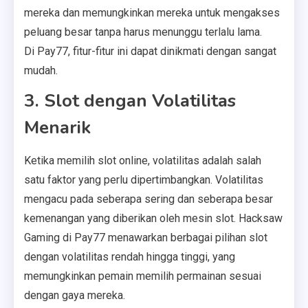
mereka dan memungkinkan mereka untuk mengakses
peluang besar tanpa harus menunggu terlalu lama.
Di Pay77, fitur-fitur ini dapat dinikmati dengan sangat
mudah.
3. Slot dengan Volatilitas
Menarik
Ketika memilih slot online, volatilitas adalah salah
satu faktor yang perlu dipertimbangkan. Volatilitas
mengacu pada seberapa sering dan seberapa besar
kemenangan yang diberikan oleh mesin slot. Hacksaw
Gaming di Pay77 menawarkan berbagai pilihan slot
dengan volatilitas rendah hingga tinggi, yang
memungkinkan pemain memilih permainan sesuai
dengan gaya mereka.