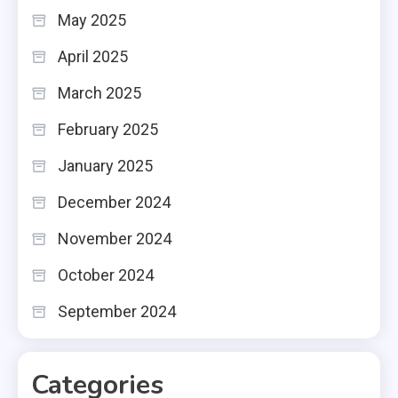
May 2025
April 2025
March 2025
February 2025
January 2025
December 2024
November 2024
October 2024
September 2024
Categories