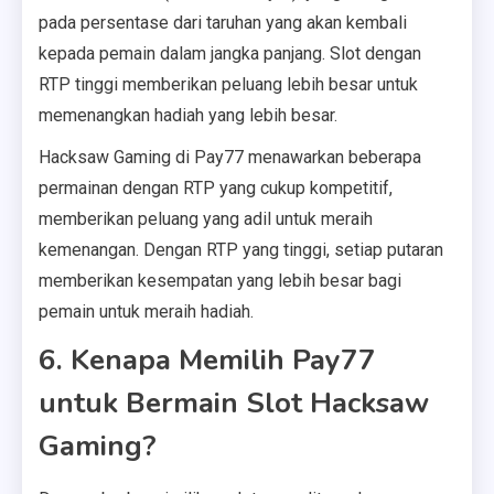
pada persentase dari taruhan yang akan kembali
kepada pemain dalam jangka panjang. Slot dengan
RTP tinggi memberikan peluang lebih besar untuk
memenangkan hadiah yang lebih besar.
Hacksaw Gaming di Pay77 menawarkan beberapa
permainan dengan RTP yang cukup kompetitif,
memberikan peluang yang adil untuk meraih
kemenangan. Dengan RTP yang tinggi, setiap putaran
memberikan kesempatan yang lebih besar bagi
pemain untuk meraih hadiah.
6. Kenapa Memilih Pay77
untuk Bermain Slot Hacksaw
Gaming?