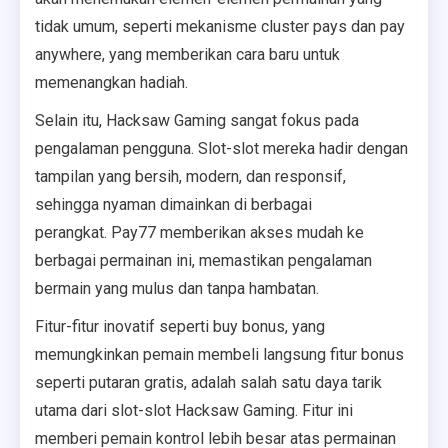
tidak umum, seperti mekanisme cluster pays dan pay
anywhere, yang memberikan cara baru untuk
memenangkan hadiah.
Selain itu, Hacksaw Gaming sangat fokus pada
pengalaman pengguna. Slot-slot mereka hadir dengan
tampilan yang bersih, modern, dan responsif,
sehingga nyaman dimainkan di berbagai
perangkat. Pay77 memberikan akses mudah ke
berbagai permainan ini, memastikan pengalaman
bermain yang mulus dan tanpa hambatan.
Fitur-fitur inovatif seperti buy bonus, yang
memungkinkan pemain membeli langsung fitur bonus
seperti putaran gratis, adalah salah satu daya tarik
utama dari slot-slot Hacksaw Gaming. Fitur ini
memberi pemain kontrol lebih besar atas permainan