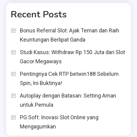
Recent Posts
Bonus Referral Slot: Ajak Teman dan Raih
Keuntungan Berlipat Ganda
Studi Kasus: Withdraw Rp 150 Juta dari Slot
Gacor Megaways
Pentingnya Cek RTP betwin188 Sebelum
Spin, Ini Buktinya!
Autoplay dengan Batasan: Setting Aman
untuk Pemula
PG Soft: Inovasi Slot Online yang
Mengagumkan