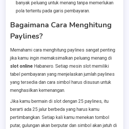
banyak peluang untuk menang tanpa memerlukan
pola tertentu pada garis pembayaran.
Bagaimana Cara Menghitung
Paylines?
Memahami cara menghitung paylines sangat penting
jika kamu ingin memaksimalkan peluang menang di
slot online
Habanero. Setiap mesin slot memiliki
tabel pembayaran yang menjelaskan jumlah paylines
yang tersedia dan cara simbol harus disusun untuk
menghasilkan kemenangan.
Jika kamu bermain di slot dengan 25 paylines, itu
berarti ada 25 jalur berbeda yang harus kamu
pertimbangkan. Setiap kali kamu menekan tombol
putar, gulungan akan berputar dan simbol akan jatuh di