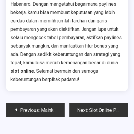
Habanero. Dengan mengetahui bagaimana paylines
bekerja, kamu bisa membuat keputusan yang lebih
cerdas dalam memilih jumlah taruhan dan garis
pembayaran yang akan diaktifkan. Jangan lupa untuk
selalu mengecek tabel pembayaran, aktifkan paylines
sebanyak mungkin, dan manfaatkan fitur bonus yang
ada. Dengan sedikit keberuntungan dan strategi yang
tepat, kamu bisa meraih kemenangan besar di dunia
slot online
. Selamat bermain dan semoga
keberuntungan berpihak padamu!
Post
Previous:
Mainkan Slot Pragmatic Play di Lobi89 dan Menangkan Hadiah Fantastis
Next:
Slot Online Parada4D: Kenapa Pragmatic Play Jadi Pilihan Utama?
navigation