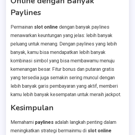
Online dengan Banyak
Paylines
Permainan
slot online
dengan banyak paylines
menawarkan keuntungan yang jelas: lebih banyak
peluang untuk menang. Dengan paylines yang lebih
banyak, kamu bisa mendapatkan lebih banyak
kombinasi simbol yang bisa membawamu menuju
kemenangan besar. Fitur bonus dan putaran gratis
yang tersedia juga semakin sering muncul dengan
lebih banyak garis pembayaran yang aktif, memberi
kamu lebih banyak kesempatan untuk meraih jackpot.
Kesimpulan
Memahami
paylines
adalah langkah penting dalam
meningkatkan strategi bermainmu di
slot online