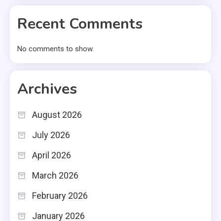
Recent Comments
No comments to show.
Archives
August 2026
July 2026
April 2026
March 2026
February 2026
January 2026