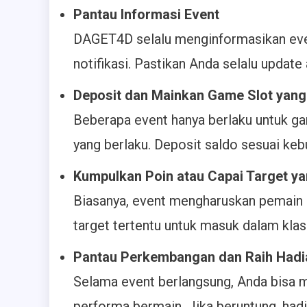
Pantau Informasi Event
DAGET4D selalu menginformasikan even
notifikasi. Pastikan Anda selalu update
Deposit dan Mainkan Game Slot yang 
Beberapa event hanya berlaku untuk gam
yang berlaku. Deposit saldo sesuai ke
Kumpulkan Poin atau Capai Target ya
Biasanya, event mengharuskan pemain 
target tertentu untuk masuk dalam kl
Pantau Perkembangan dan Raih Hadi
Selama event berlangsung, Anda bisa 
performa bermain. Jika beruntung, had