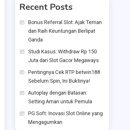
Recent Posts
Bonus Referral Slot: Ajak Teman
dan Raih Keuntungan Berlipat
Ganda
Studi Kasus: Withdraw Rp 150
Juta dari Slot Gacor Megaways
Pentingnya Cek RTP betwin188
Sebelum Spin, Ini Buktinya!
Autoplay dengan Batasan:
Setting Aman untuk Pemula
PG Soft: Inovasi Slot Online yang
Mengagumkan