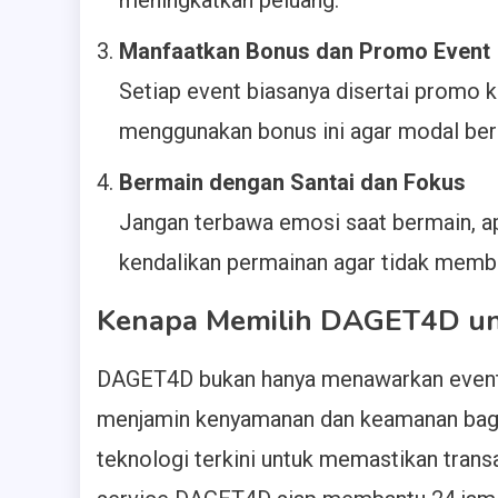
meningkatkan peluang.
Manfaatkan Bonus dan Promo Event
Setiap event biasanya disertai promo k
menggunakan bonus ini agar modal ber
Bermain dengan Santai dan Fokus
Jangan terbawa emosi saat bermain, ap
kendalikan permainan agar tidak membu
Kenapa Memilih DAGET4D unt
DAGET4D bukan hanya menawarkan event sl
menjamin kenyamanan dan keamanan bagi
teknologi terkini untuk memastikan trans