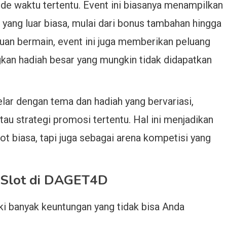
ode waktu tertentu. Event ini biasanya menampilkan
 yang luar biasa, mulai dari bonus tambahan hingga
uan bermain, event ini juga memberikan peluang
kan hadiah besar yang mungkin tidak didapatkan
elar dengan tema dan hadiah yang bervariasi,
u strategi promosi tertentu. Hal ini menjadikan
 biasa, tapi juga sebagai arena kompetisi yang
 Slot di DAGET4D
i banyak keuntungan yang tidak bisa Anda