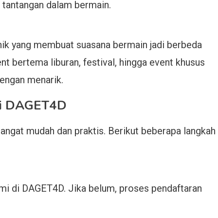
 tantangan dalam bermain.
unik yang membuat suasana bermain jadi berbeda
t bertema liburan, festival, hingga event khusus
dengan menarik.
 di DAGET4D
sangat mudah dan praktis. Berikut beberapa langkah
smi di DAGET4D. Jika belum, proses pendaftaran