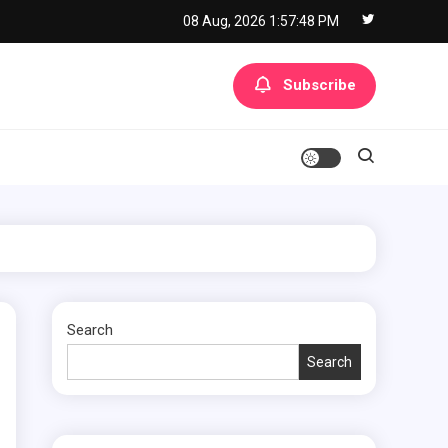
08 Aug, 2026
1:57:49 PM
Subscribe
Search
Search