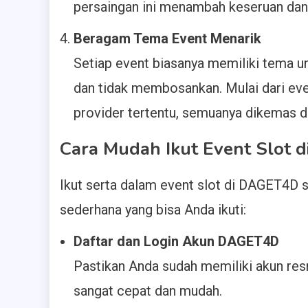
persaingan ini menambah keseruan dan
Beragam Tema Event Menarik
Setiap event biasanya memiliki tema 
dan tidak membosankan. Mulai dari even
provider tertentu, semuanya dikemas 
Cara Mudah Ikut Event Slot
Ikut serta dalam event slot di DAGET4D 
sederhana yang bisa Anda ikuti:
Daftar dan Login Akun DAGET4D
Pastikan Anda sudah memiliki akun re
sangat cepat dan mudah.