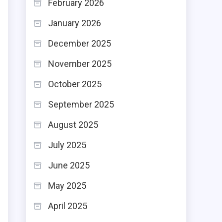
February 2026
January 2026
December 2025
November 2025
October 2025
September 2025
August 2025
July 2025
June 2025
May 2025
April 2025