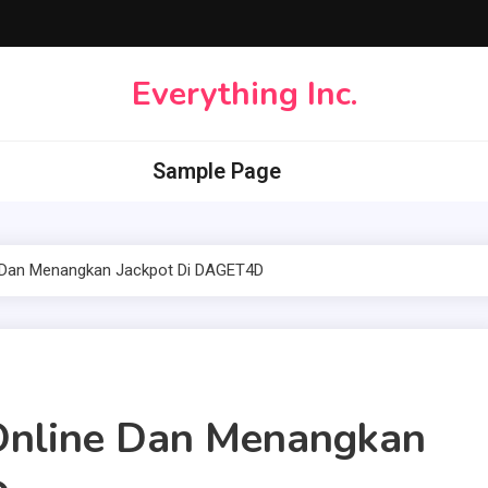
Everything Inc.
Sample Page
ne Dan Menangkan Jackpot Di DAGET4D
 Online Dan Menangkan