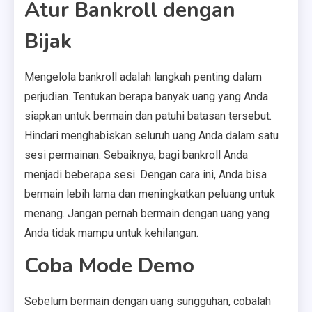
Atur Bankroll dengan
Bijak
Mengelola bankroll adalah langkah penting dalam
perjudian. Tentukan berapa banyak uang yang Anda
siapkan untuk bermain dan patuhi batasan tersebut.
Hindari menghabiskan seluruh uang Anda dalam satu
sesi permainan. Sebaiknya, bagi bankroll Anda
menjadi beberapa sesi. Dengan cara ini, Anda bisa
bermain lebih lama dan meningkatkan peluang untuk
menang. Jangan pernah bermain dengan uang yang
Anda tidak mampu untuk kehilangan.
Coba Mode Demo
Sebelum bermain dengan uang sungguhan, cobalah