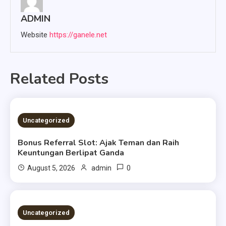
ADMIN
Website
https://ganele.net
Related Posts
4 MINS READ
Uncategorized
Bonus Referral Slot: Ajak Teman dan Raih
Keuntungan Berlipat Ganda
0
August 5, 2026
admin
4 MINS READ
Uncategorized