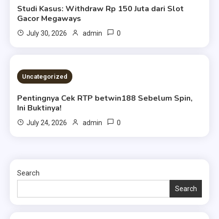
Studi Kasus: Withdraw Rp 150 Juta dari Slot
Gacor Megaways
0
July 30, 2026
admin
3 MINS READ
Uncategorized
Pentingnya Cek RTP betwin188 Sebelum Spin,
Ini Buktinya!
0
July 24, 2026
admin
Search
Search