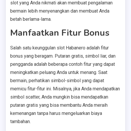
slot yang Anda nikmati akan membuat pengalaman
bermain lebih menyenangkan dan membuat Anda
betah berlama-lama.
Manfaatkan Fitur Bonus
Salah satu keunggulan slot Habanero adalah fitur
bonus yang beragam. Putaran gratis, simbol liar, dan
pengganda adalah beberapa contoh fitur yang dapat
meningkatkan peluang Anda untuk menang. Saat
bermain, perhatikan simbol-simbol yang dapat
memicu fitur-fitur ini. Misalnya, jika Anda mendapatkan
simbol scatter, Anda mungkin bisa mendapatkan
putaran gratis yang bisa membantu Anda meraih
kemenangan tanpa harus mengeluarkan biaya
tambahan.