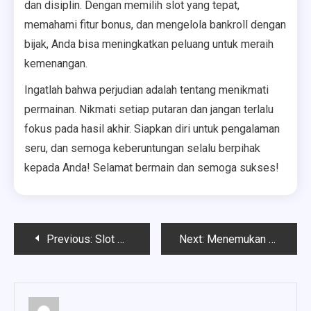
dan disiplin. Dengan memilih slot yang tepat,
memahami fitur bonus, dan mengelola bankroll dengan
bijak, Anda bisa meningkatkan peluang untuk meraih
kemenangan.
Ingatlah bahwa perjudian adalah tentang menikmati
permainan. Nikmati setiap putaran dan jangan terlalu
fokus pada hasil akhir. Siapkan diri untuk pengalaman
seru, dan semoga keberuntungan selalu berpihak
kepada Anda! Selamat bermain dan semoga sukses!
Post
Previous:
Slot Habanero Fortune Panda di Warungplay: Rahasia di Balik Popularitasnya
Next:
Menemukan Slot Online yang Tepat di Togel Online Terpercaya
navigation