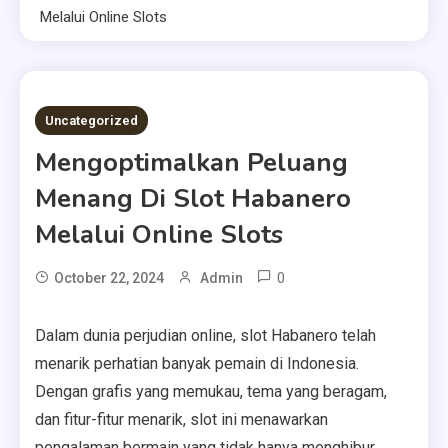
Melalui Online Slots
4 MINS READ
Uncategorized
Mengoptimalkan Peluang
Menang Di Slot Habanero
Melalui Online Slots
0
October 22, 2024
Admin
Dalam dunia perjudian online, slot Habanero telah
menarik perhatian banyak pemain di Indonesia.
Dengan grafis yang memukau, tema yang beragam,
dan fitur-fitur menarik, slot ini menawarkan
pengalaman bermain yang tidak hanya menghibur