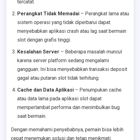
tercatat.
Perangkat Tidak Memadai
– Perangkat lama atau
sistem operasi yang tidak diperbarui dapat
menyebabkan aplikasi crash atau lag saat bermain
slot dengan grafis tinggi.
Kesalahan Server
– Beberapa masalah muncul
karena server platform sedang mengalami
gangguan. Ini bisa menyebabkan transaksi deposit
gagal atau putaran slot tidak terhitung.
Cache dan Data Aplikasi
– Penumpukan cache
atau data lama pada aplikasi slot dapat
memperlambat performa dan menimbulkan bug
saat bermain.
Dengan memahami penyebabnya, pemain bisa lebih
cepat menemukan solusi dan tetap menikmati