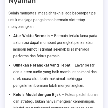
Nyaman
Selain mengatasi masalah teknis, ada beberapa tips
untuk menjaga pengalaman bermain slot tetap
menyenangkan:
Atur Waktu Bermain
– Bermain terlalu lama pada
satu sesi dapat membuat perangkat panas atau
jaringan lemot. Istirahat sejenak bisa menjaga
performa dan fokus pemain.
Gunakan Perangkat yang Tepat
– Layar besar
dan sistem audio yang baik membuat animasi dan
efek suara slot lebih maksimal, sehingga
pengalaman bermain lebih menyenangkan.
Kelola Modal dengan Bijak
– Fokus pada hiburan
dan strategi, bukan hanya mengejar kemenangan.