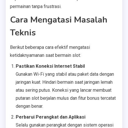
permainan tanpa frustrasi.
Cara Mengatasi Masalah
Teknis
Berikut beberapa cara efektif mengatasi
ketidaknyamanan saat bermain slot:
Pastikan Koneksi Internet Stabil
Gunakan Wi-Fi yang stabil atau paket data dengan
jaringan kuat. Hindari bermain saat jaringan lemah
atau sering putus. Koneksi yang lancar membuat
putaran slot berjalan mulus dan fitur bonus tercatat
dengan benar.
Perbarui Perangkat dan Aplikasi
Selalu gunakan perangkat dengan sistem operasi