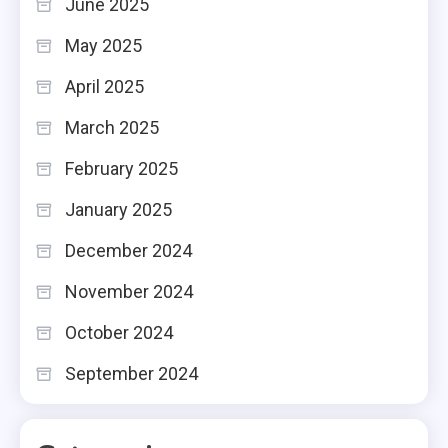
June 2025
May 2025
April 2025
March 2025
February 2025
January 2025
December 2024
November 2024
October 2024
September 2024