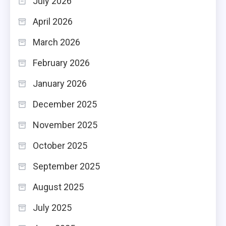
July 2026
April 2026
March 2026
February 2026
January 2026
December 2025
November 2025
October 2025
September 2025
August 2025
July 2025