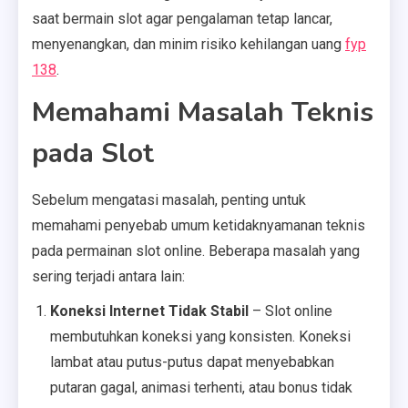
saat bermain slot agar pengalaman tetap lancar,
menyenangkan, dan minim risiko kehilangan uang
fyp
138
.
Memahami Masalah Teknis
pada Slot
Sebelum mengatasi masalah, penting untuk
memahami penyebab umum ketidaknyamanan teknis
pada permainan slot online. Beberapa masalah yang
sering terjadi antara lain:
Koneksi Internet Tidak Stabil
– Slot online
membutuhkan koneksi yang konsisten. Koneksi
lambat atau putus-putus dapat menyebabkan
putaran gagal, animasi terhenti, atau bonus tidak