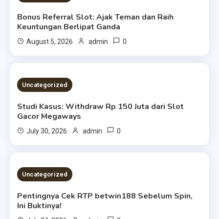
Bonus Referral Slot: Ajak Teman dan Raih
Keuntungan Berlipat Ganda
0
August 5, 2026
admin
4 MINS READ
Uncategorized
Studi Kasus: Withdraw Rp 150 Juta dari Slot
Gacor Megaways
0
July 30, 2026
admin
3 MINS READ
Uncategorized
Pentingnya Cek RTP betwin188 Sebelum Spin,
Ini Buktinya!