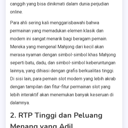
canggih yang bisa dinikmati dalam dunia perjudian
online.
Para ahli sering kali menggarisbawahi bahwa
permainan yang memadukan elemen klasik dan
modern ini sangat menarik bagi beragam pemain.
Mereka yang mengenal Mahjong dari kecil akan
merasa nyaman dengan simbol-simbol khas Mahjong
seperti batu, dadu, dan simbol-simbol keberuntungan
lainnya, yang dihiasi dengan grafis berkualitas tinggi.
Di sisi lain, para pemain slot modern yang lebih akrab
dengan tampilan dan fitur-fitur permainan slot yang
lebih interaktif akan menemukan banyak keseruan di
dalamnya.
2. RTP Tinggi dan Peluang
Menang yang Adil