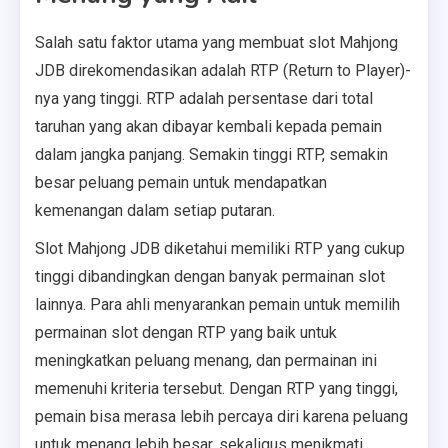
Salah satu faktor utama yang membuat slot Mahjong
JDB direkomendasikan adalah RTP (Return to Player)-
nya yang tinggi. RTP adalah persentase dari total
taruhan yang akan dibayar kembali kepada pemain
dalam jangka panjang. Semakin tinggi RTP, semakin
besar peluang pemain untuk mendapatkan
kemenangan dalam setiap putaran.
Slot Mahjong JDB diketahui memiliki RTP yang cukup
tinggi dibandingkan dengan banyak permainan slot
lainnya. Para ahli menyarankan pemain untuk memilih
permainan slot dengan RTP yang baik untuk
meningkatkan peluang menang, dan permainan ini
memenuhi kriteria tersebut. Dengan RTP yang tinggi,
pemain bisa merasa lebih percaya diri karena peluang
untuk menang lebih besar, sekaligus menikmati