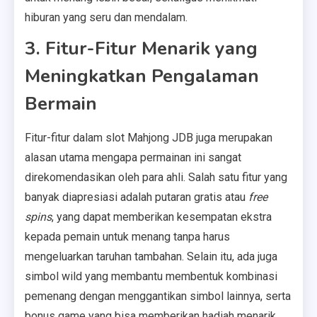
hiburan yang seru dan mendalam.
3. Fitur-Fitur Menarik yang
Meningkatkan Pengalaman
Bermain
Fitur-fitur dalam slot Mahjong JDB juga merupakan
alasan utama mengapa permainan ini sangat
direkomendasikan oleh para ahli. Salah satu fitur yang
banyak diapresiasi adalah putaran gratis atau
free
spins
, yang dapat memberikan kesempatan ekstra
kepada pemain untuk menang tanpa harus
mengeluarkan taruhan tambahan. Selain itu, ada juga
simbol wild yang membantu membentuk kombinasi
pemenang dengan menggantikan simbol lainnya, serta
bonus game yang bisa memberikan hadiah menarik