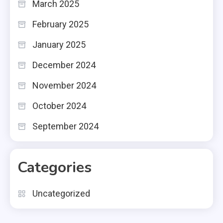
March 2025
February 2025
January 2025
December 2024
November 2024
October 2024
September 2024
Categories
Uncategorized