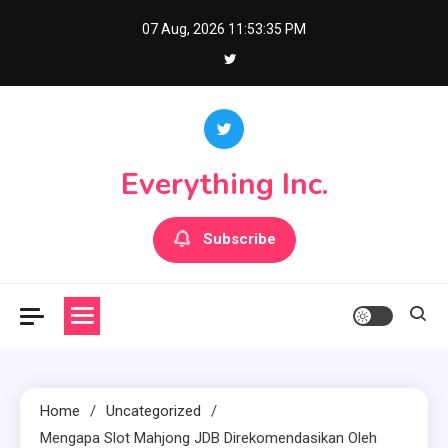
Skip
07 Aug, 2026
11:53:36 PM
to
content
Everything Inc.
Subscribe
Home
Uncategorized
Mengapa Slot Mahjong JDB Direkomendasikan Oleh