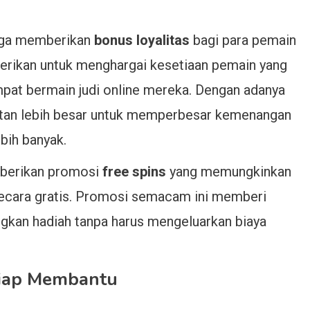
ga memberikan
bonus loyalitas
bagi para pemain
berikan untuk menghargai kesetiaan pemain yang
pat bermain judi online mereka. Dengan adanya
atan lebih besar untuk memperbesar kemenangan
bih banyak.
berikan promosi
free spins
yang memungkinkan
ecara gratis. Promosi semacam ini memberi
kan hadiah tanpa harus mengeluarkan biaya
iap Membantu