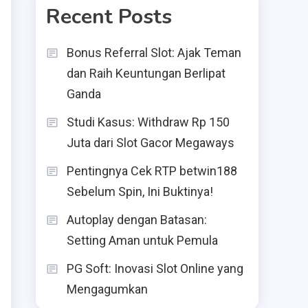
Recent Posts
Bonus Referral Slot: Ajak Teman
dan Raih Keuntungan Berlipat
Ganda
Studi Kasus: Withdraw Rp 150
Juta dari Slot Gacor Megaways
Pentingnya Cek RTP betwin188
Sebelum Spin, Ini Buktinya!
Autoplay dengan Batasan:
Setting Aman untuk Pemula
PG Soft: Inovasi Slot Online yang
i
Mengagumkan