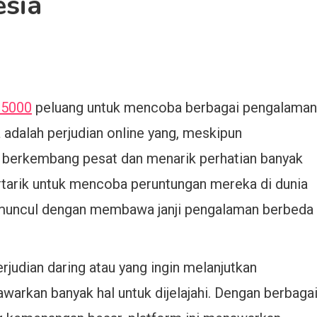
esia
o5000
peluang untuk mencoba berbagai pengalaman
 adalah perjudian online yang, meskipun
us berkembang pesat dan menarik perhatian banyak
ertarik untuk mencoba peruntungan mereka di dunia
ng muncul dengan membawa janji pengalaman berbeda
judian daring atau yang ingin melanjutkan
arkan banyak hal untuk dijelajahi. Dengan berbaga