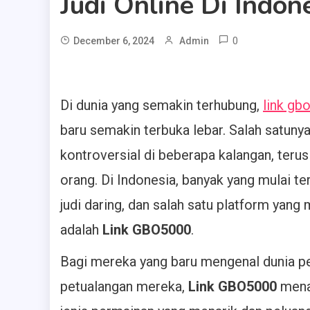
Judi Online Di Indon
0
December 6, 2024
Admin
Di dunia yang semakin terhubung,
link gb
baru semakin terbuka lebar. Salah satunya
kontroversial di beberapa kalangan, ter
orang. Di Indonesia, banyak yang mulai t
judi daring, dan salah satu platform ya
adalah
Link GBO5000
.
Bagi mereka yang baru mengenal dunia per
petualangan mereka,
Link GBO5000
menaw