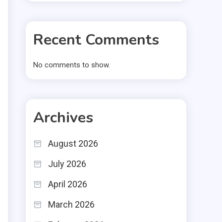
Recent Comments
No comments to show.
Archives
August 2026
July 2026
April 2026
March 2026