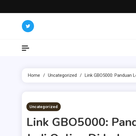
Skip
to
content
Home
Uncategorized
Link GBO5000: Panduan Le
6 MINS READ
Uncategorized
Link GBO5000: Pan