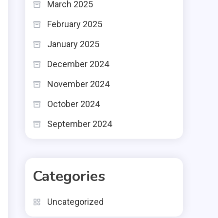
March 2025
February 2025
January 2025
December 2024
November 2024
October 2024
September 2024
Categories
Uncategorized