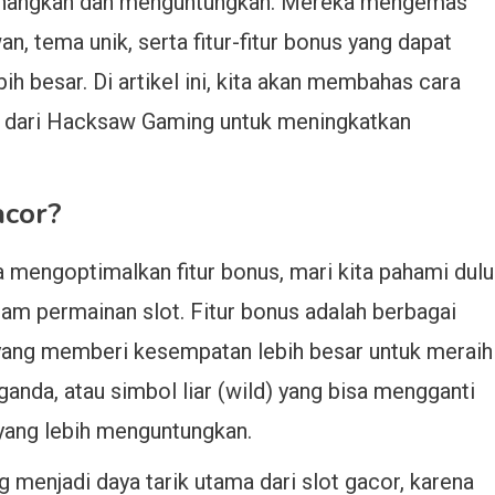
enangkan dan menguntungkan. Mereka mengemas
, tema unik, serta fitur-fitur bonus yang dapat
besar. Di artikel ini, kita akan membahas cara
dari Hacksaw Gaming untuk meningkatkan
acor?
a mengoptimalkan fitur bonus, mari kita pahami dulu
am permainan slot. Fitur bonus adalah berbagai
ang memberi kesempatan lebih besar untuk meraih
anda, atau simbol liar (wild) yang bisa mengganti
yang lebih menguntungkan.
g menjadi daya tarik utama dari slot gacor, karena