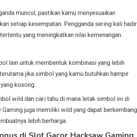
gganda muncul, pastikan kamu menyesuaikan
an setiap kesempatan. Pengganda sering kali hadir
 tertentu yang meningkatkan nilai kemenangan.
ol lain untuk membentuk kombinasi yang lebih
 terutama jika simbol yang kamu butuhkan hampir
i yang kosong.
l wild dan cari tahu di mana letak simbol ini di
w Gaming juga memiliki wild yang dapat berkembang
embuatnya lebih berharga.
onus di Slot Gacor Hacksaw Gaming