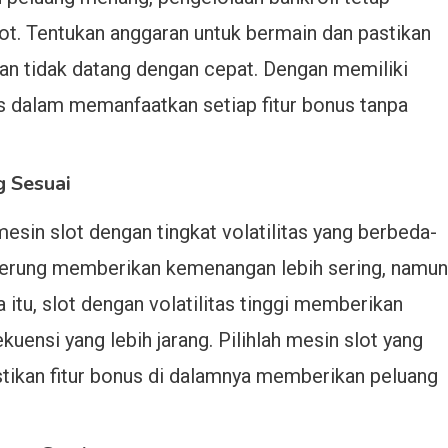
ot. Tentukan anggaran untuk bermain dan pastikan
an tidak datang dengan cepat. Dengan memiliki
us dalam memanfaatkan setiap fitur bonus tanpa
g Sesuai
in slot dengan tingkat volatilitas yang berbeda-
nderung memberikan kemenangan lebih sering, namun
 itu, slot dengan volatilitas tinggi memberikan
kuensi yang lebih jarang. Pilihlah mesin slot yang
tikan fitur bonus di dalamnya memberikan peluang