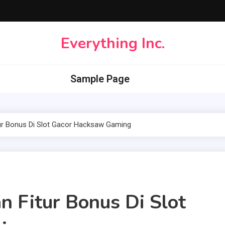
Everything Inc.
Sample Page
ur Bonus Di Slot Gacor Hacksaw Gaming
 Fitur Bonus Di Slot