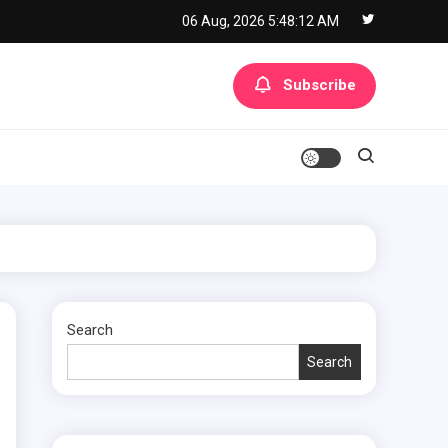
06 Aug, 2026
5:48:13 AM
Subscribe
Search
Search