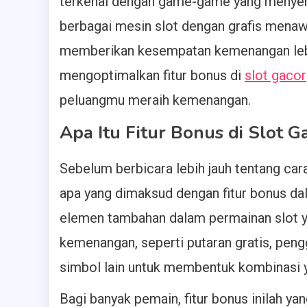
terkenal dengan game-game yang meny
berbagai mesin slot dengan grafis menawan
memberikan kesempatan kemenangan lebih 
mengoptimalkan fitur bonus di
slot gacor
peluangmu meraih kemenangan.
Apa Itu Fitur Bonus di Slot G
Sebelum berbicara lebih jauh tentang car
apa yang dimaksud dengan fitur bonus dal
elemen tambahan dalam permainan slot y
kemenangan, seperti putaran gratis, pengg
simbol lain untuk membentuk kombinasi 
Bagi banyak pemain, fitur bonus inilah yan