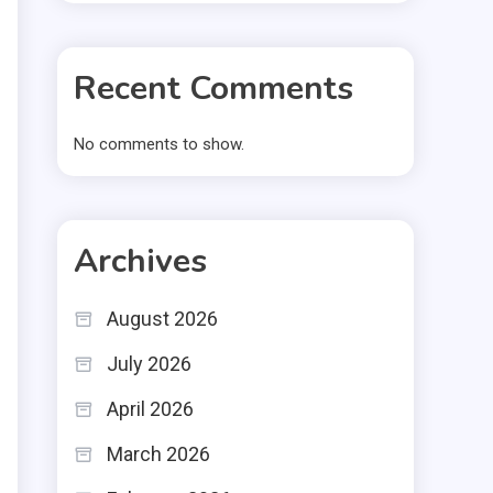
Recent Comments
No comments to show.
Archives
August 2026
July 2026
April 2026
March 2026