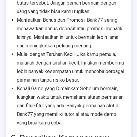
batas tersebut. Jangan pernah bermain dengan
uang yang tidak bisa kamu rugikan.
Manfaatkan Bonus dan Promosi: Bank77 sering
menawarkan bonus deposit atau promosi menarik
lainnya. Manfaatkan ini untuk bermain lebih lama
dan meningkatkan peluang menang.
Mulai dengan Taruhan Kecil: Jika kamu pemula,
mulailah dengan taruhan kecil. Ini akan memberimu
lebih banyak kesempatan untuk mencoba berbagai
permainan tanpa risiko besar.
Kenali Game yang Dimainkan: Sebelum bermain,
luangkan waktu untuk memahami aturan permainan
dan fitur-fitur yang ada. Banyak permainan slot di
Bank77 yang memiliki tutorial atau mode demo
yang bisa kamu coba.