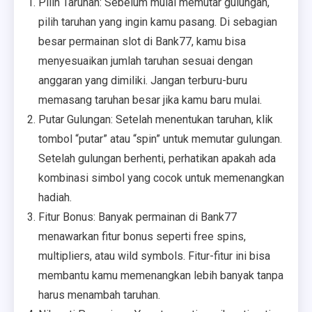
Pilih Taruhan: Sebelum mulai memutar gulungan,
pilih taruhan yang ingin kamu pasang. Di sebagian
besar permainan slot di Bank77, kamu bisa
menyesuaikan jumlah taruhan sesuai dengan
anggaran yang dimiliki. Jangan terburu-buru
memasang taruhan besar jika kamu baru mulai.
Putar Gulungan: Setelah menentukan taruhan, klik
tombol “putar” atau “spin” untuk memutar gulungan.
Setelah gulungan berhenti, perhatikan apakah ada
kombinasi simbol yang cocok untuk memenangkan
hadiah.
Fitur Bonus: Banyak permainan di Bank77
menawarkan fitur bonus seperti free spins,
multipliers, atau wild symbols. Fitur-fitur ini bisa
membantu kamu memenangkan lebih banyak tanpa
harus menambah taruhan.