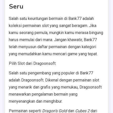
Seru
Salah satu keuntungan bermain di Bank77 adalah
koleksi permainan slot yang sangat beragam. Jika
kamu seorang pemula, mungkin kamu merasa bingung
harus memulai dari mana. Jangan khawatir, Bank77
telah menyusun daftar permainan dengan kategori
yang memudahkan kamu mencari game yang tepat.
Pilih Slot dari Dragoonsoft:
Salah satu pengembang yang populer di Bank77
adalah Dragoonsoft. Dikenal dengan permainan slot
yang menarik dan grafis yang memukau, Dragoonsoft
menawarkan pengalaman bermain yang
menyenangkan dan menghibur.
Permainan seperti
Dragon’s Gold
dan
Cubes 2
dari