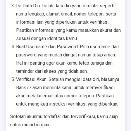
Isi Data Diri: Isilah data diri yang diminta, seperti
nama lengkap, alamat email, nomor telepon, serta
informasi lain yang diperlukan untuk verifikasi.
Pastikan informasi yang kamu masukkan akurat dan
sesuai dengan identitas kamu.
Buat Username dan Password: Pilih username dan
password yang mudah diingat namun tetap aman.
Hal ini penting agar akun kamu tetap terjaga dan
terhindar dari akses yang tidak sah.
Verifikasi Akun: Setelah mengisi data diri, biasanya
Bank77 akan meminta kamu untuk memverifikasi
akun melalui email atau nomor telepon. Pastikan
untuk mengikuti instruksi verifikasi yang diberikan.
Setelah akunmu terdaftar dan terverifikasi, kamu siap
untuk mulai bermain.