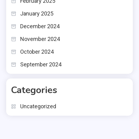
February 2025
January 2025
December 2024
November 2024
October 2024
September 2024
Categories
Uncategorized