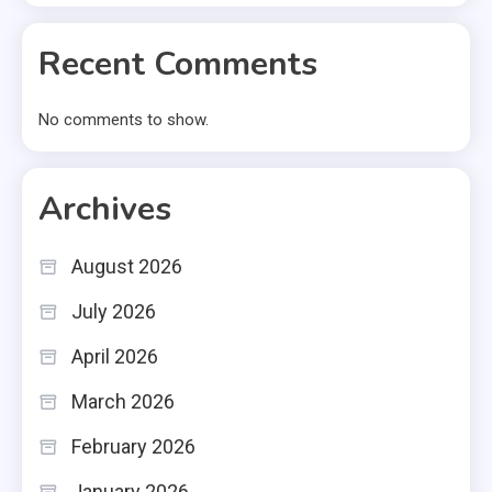
Recent Comments
No comments to show.
Archives
August 2026
July 2026
April 2026
March 2026
February 2026
January 2026