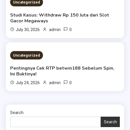
4 MINS READ
Uncategorized
Studi Kasus: Withdraw Rp 150 Juta dari Slot
Gacor Megaways
0
July 30, 2026
admin
3 MINS READ
Uncategorized
Pentingnya Cek RTP betwin188 Sebelum Spin,
Ini Buktinya!
0
July 24, 2026
admin
Search
Search