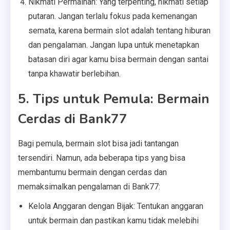
Nikmati Permainan: Yang terpenting, nikmati setiap
putaran. Jangan terlalu fokus pada kemenangan
semata, karena bermain slot adalah tentang hiburan
dan pengalaman. Jangan lupa untuk menetapkan
batasan diri agar kamu bisa bermain dengan santai
tanpa khawatir berlebihan.
5. Tips untuk Pemula: Bermain
Cerdas di Bank77
Bagi pemula, bermain slot bisa jadi tantangan
tersendiri. Namun, ada beberapa tips yang bisa
membantumu bermain dengan cerdas dan
memaksimalkan pengalaman di Bank77:
Kelola Anggaran dengan Bijak: Tentukan anggaran
untuk bermain dan pastikan kamu tidak melebihi