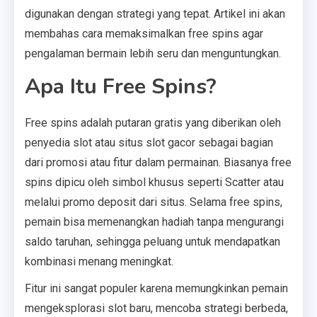
digunakan dengan strategi yang tepat. Artikel ini akan
membahas cara memaksimalkan free spins agar
pengalaman bermain lebih seru dan menguntungkan.
Apa Itu Free Spins?
Free spins adalah putaran gratis yang diberikan oleh
penyedia slot atau situs slot gacor sebagai bagian
dari promosi atau fitur dalam permainan. Biasanya free
spins dipicu oleh simbol khusus seperti Scatter atau
melalui promo deposit dari situs. Selama free spins,
pemain bisa memenangkan hadiah tanpa mengurangi
saldo taruhan, sehingga peluang untuk mendapatkan
kombinasi menang meningkat.
Fitur ini sangat populer karena memungkinkan pemain
mengeksplorasi slot baru, mencoba strategi berbeda,