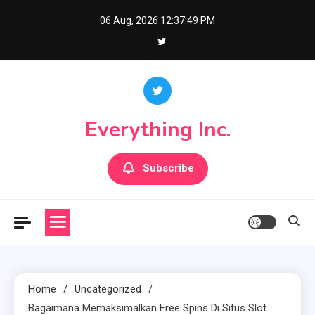
Skip
06 Aug, 2026
12:37:49 PM
to
content
Everything Inc.
Subscribe
Home
Uncategorized
Bagaimana Memaksimalkan Free Spins Di Situs Slot