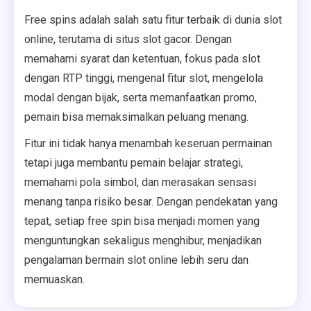
Free spins adalah salah satu fitur terbaik di dunia slot
online, terutama di situs slot gacor. Dengan
memahami syarat dan ketentuan, fokus pada slot
dengan RTP tinggi, mengenal fitur slot, mengelola
modal dengan bijak, serta memanfaatkan promo,
pemain bisa memaksimalkan peluang menang.
Fitur ini tidak hanya menambah keseruan permainan
tetapi juga membantu pemain belajar strategi,
memahami pola simbol, dan merasakan sensasi
menang tanpa risiko besar. Dengan pendekatan yang
tepat, setiap free spin bisa menjadi momen yang
menguntungkan sekaligus menghibur, menjadikan
pengalaman bermain slot online lebih seru dan
memuaskan.