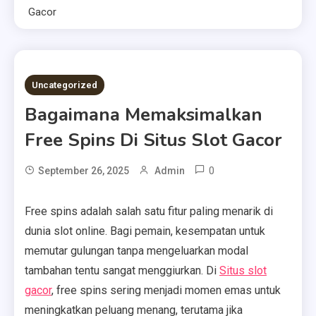
Gacor
4 MINS READ
Uncategorized
Bagaimana Memaksimalkan
Free Spins Di Situs Slot Gacor
0
September 26, 2025
Admin
Free spins adalah salah satu fitur paling menarik di
dunia slot online. Bagi pemain, kesempatan untuk
memutar gulungan tanpa mengeluarkan modal
tambahan tentu sangat menggiurkan. Di
Situs slot
gacor
, free spins sering menjadi momen emas untuk
meningkatkan peluang menang, terutama jika