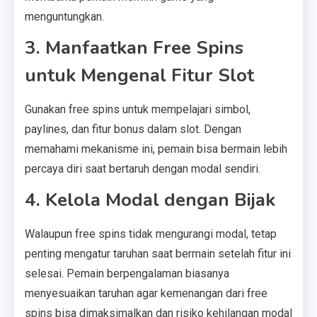
menguntungkan.
3.
Manfaatkan Free Spins
untuk Mengenal Fitur Slot
Gunakan free spins untuk mempelajari simbol,
paylines, dan fitur bonus dalam slot. Dengan
memahami mekanisme ini, pemain bisa bermain lebih
percaya diri saat bertaruh dengan modal sendiri.
4.
Kelola Modal dengan Bijak
Walaupun free spins tidak mengurangi modal, tetap
penting mengatur taruhan saat bermain setelah fitur ini
selesai. Pemain berpengalaman biasanya
menyesuaikan taruhan agar kemenangan dari free
spins bisa dimaksimalkan dan risiko kehilangan modal