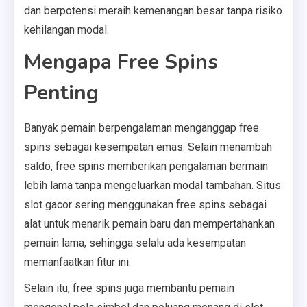
dan berpotensi meraih kemenangan besar tanpa risiko
kehilangan modal.
Mengapa Free Spins
Penting
Banyak pemain berpengalaman menganggap free
spins sebagai kesempatan emas. Selain menambah
saldo, free spins memberikan pengalaman bermain
lebih lama tanpa mengeluarkan modal tambahan. Situs
slot gacor sering menggunakan free spins sebagai
alat untuk menarik pemain baru dan mempertahankan
pemain lama, sehingga selalu ada kesempatan
memanfaatkan fitur ini.
Selain itu, free spins juga membantu pemain