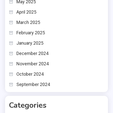
May 2025
April 2025
March 2025
February 2025
January 2025
December 2024
November 2024
October 2024
September 2024
Categories