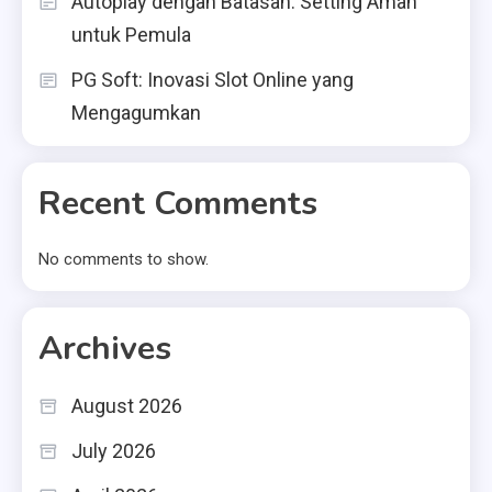
Autoplay dengan Batasan: Setting Aman
untuk Pemula
PG Soft: Inovasi Slot Online yang
Mengagumkan
Recent Comments
No comments to show.
Archives
August 2026
July 2026