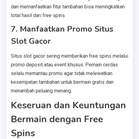
dan memanfaatkan fitur tambahan bisa meningkatkan
total hasil dari free spins.
7.
Manfaatkan Promo Situs
Slot Gacor
Situs slot gacor sering memberikan free spins melalui
promo deposit atau event khusus. Pemain cerdas
selalu memantau promo agar tidak melewatkan
kesempatan tambahan untuk bermain gratis dan
menambah peluang menang.
Keseruan dan Keuntungan
Bermain dengan Free
Spins