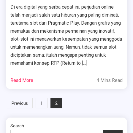
Di era digital yang serba cepat ini, perjudian online
telah menjadi salah satu hiburan yang paling diminati,
terutama slot dari Pragmatic Play. Dengan grafis yang
memukau dan mekanisme permainan yang inovatif,
slot-slot ini menawarkan kesempatan yang menggoda
untuk memenangkan uang. Namun, tidak semua slot
diciptakan sama; itulah mengapa penting untuk
memahami konsep RTP (Return to […]
Read More
4 Mins Read
Posts
2
Previous
1
pagination
Search