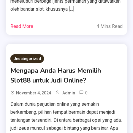
menelusuri berbagai jenis permainan yang ditawarkan
oleh bandar slot, khususnya […]
Read More
4 Mins Read
Uncategorized
Mengapa Anda Harus Memilih
Slot88 untuk Judi Online?
0
November 4, 2024
Admin
Dalam dunia perjudian online yang semakin
berkembang, pilihan tempat bermain dapat menjadi
tantangan tersendiri. Di antara berbagai opsi yang ada,
judi zeus muncul sebagai bintang yang bersinar. Apa