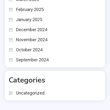
February 2025
January 2025
December 2024
November 2024
October 2024
September 2024
Categories
Uncategorized