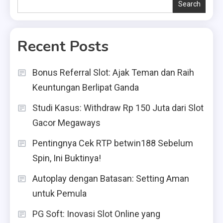
Search
Recent Posts
Bonus Referral Slot: Ajak Teman dan Raih
Keuntungan Berlipat Ganda
Studi Kasus: Withdraw Rp 150 Juta dari Slot
Gacor Megaways
Pentingnya Cek RTP betwin188 Sebelum
Spin, Ini Buktinya!
Autoplay dengan Batasan: Setting Aman
untuk Pemula
PG Soft: Inovasi Slot Online yang