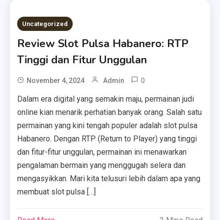
Uncategorized
Review Slot Pulsa Habanero: RTP
Tinggi dan Fitur Unggulan
0
November 4, 2024
Admin
Dalam era digital yang semakin maju, permainan judi
online kian menarik perhatian banyak orang. Salah satu
permainan yang kini tengah populer adalah slot pulsa
Habanero. Dengan RTP (Return to Player) yang tinggi
dan fitur-fitur unggulan, permainan ini menawarkan
pengalaman bermain yang menggugah selera dan
mengasyikkan. Mari kita telusuri lebih dalam apa yang
membuat slot pulsa […]