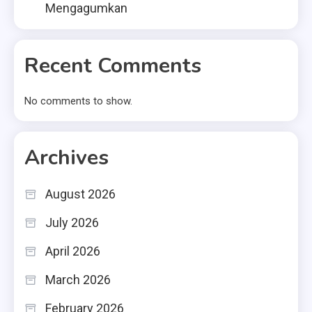
Mengagumkan
Recent Comments
No comments to show.
Archives
August 2026
July 2026
April 2026
March 2026
February 2026